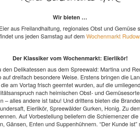
Wir bieten …
ier aus Freilandhaltung, regionales Obst und Gemüse s
findet uns jeden Samstag auf dem
Wochenmarkt Rudow
Der Klassiker vom Wochenmarkt: Eierlikör!
u den Delikatessen aus dem Spreewald: Martina und Re
b auf dreifach besondere Weise. Erstens bringen die La
, die am Vortag frisch geerntet wurden, auf die umliege
alitätsanspruch nach heimischen Obst- und Gemüsesort
 – alles andere ist tabu! Und drittens bieten die Branden
undersaft, Eierlikör, Spreewälder Gurken, Honig. Zu d
hennen. Auf Vorbestellung beliefern die Schiemenzer d
, Gänsen, Enten und Suppenhühnern. “Der Kunde ist” so