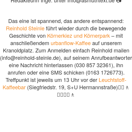
Redakteurin Inge: unter info@asmuthtext.de 📷
Das eine ist spannend, das andere entspannend:
Reinhold Steinle
führt wieder durch die bewegende
Geschichte von
Körnerkiez und Körnerpark
– mit
anschließendem
urbanflow-Kaffee
auf unserem
Kranoldplatz. Zum Anmelden einfach Reinhold mailen
(info@reinhold-steinle.de), auf seinem Anrufbeantworter
eine Nachricht hinterlassen (030 857 32361), ihn
anrufen oder eine SMS schicken (0163 1726773).
Treffpunkt ist jeweils um 13 Uhr vor der
Leuchtstoff-
Kaffeebar
(Siegfriedstr. 19, S+U Hermannstraße)🚶‍♂️🚶
🚶‍♀️🚶‍♂️🚶