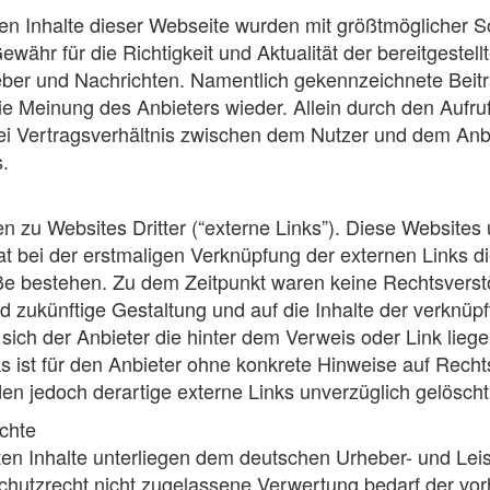
en Inhalte dieser Webseite wurden mit größtmöglicher Sorg
ähr für die Richtigkeit und Aktualität der bereitgestell
geber und Nachrichten. Namentlich gekennzeichnete Bei
ie Meinung des Anbieters wieder. Allein durch den Aufruf
ei Vertragsverhältnis zwischen dem Nutzer und dem Anbi
.
 zu Websites Dritter (“externe Links”). Diese Websites 
hat bei der erstmaligen Verknüpfung der externen Links d
ße bestehen. Zu dem Zeitpunkt waren keine Rechtsverstöß
und zukünftige Gestaltung und auf die Inhalte der verknü
 sich der Anbieter die hinter dem Verweis oder Link lieg
ks ist für den Anbieter ohne konkrete Hinweise auf Rech
n jedoch derartige externe Links unverzüglich gelöscht
chte
chten Inhalte unterliegen dem deutschen Urheber- und Le
hutzrecht nicht zugelassene Verwertung bedarf der vor