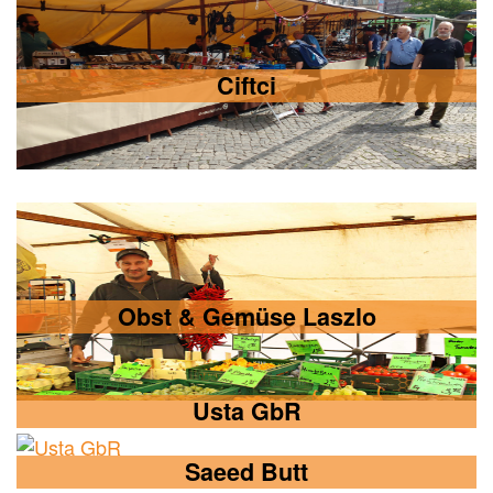
Ciftci
Obst & Gemüse Laszlo
Usta GbR
Saeed Butt